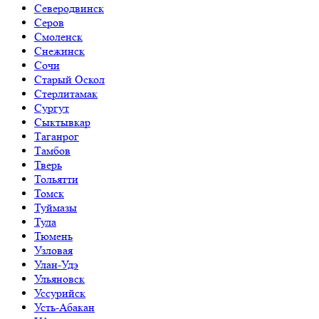
Северодвинск
Серов
Смоленск
Снежинск
Сочи
Старый Оскол
Стерлитамак
Сургут
Сыктывкар
Таганрог
Тамбов
Тверь
Тольятти
Томск
Туймазы
Тула
Тюмень
Узловая
Улан-Удэ
Ульяновск
Уссурийск
Усть-Абакан