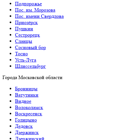
Подпорожье
Пос. им. Морозова
Пос. имени Свердлова
Приозёрск
Пушкин
Сестрорецк
Сланцы
Сосновый бор
Тосно
Усть-Луга
Шлиссельбург
Города Московской области
Бронницы
Ватутинки
Видное
Волоколамск
Воскресенск
Голицыно
Дедовск
Дзержинск
Дзержинский