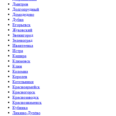
Дмитров
Долгопрудный
Домодедово
Дубна
Егорьевск
Жуковский
Звенигород
Зеленоград
Ивантеевка
Истра
Кашира
Климовск
Клин
Коломна
Королев
Котельники
Красноармейск
Красногорск
Краснозаводск
Краснознаменск
Кубинка
Ликино-Дулёво