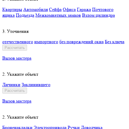
Квартиры
Автомобиля
Сейфа
Офиса
Гаража
Почтового
ящика
Подъезда
Межкомнатных замков
Взлом цилиндра
3. Уточнения
отечественного
импортного
без повреждений окна
Без ключа
Рассчитать
Вызов мастера
2. Укажите объект
Личинки
Заклинившего
Рассчитать
Вызов мастера
2. Укажите объект
Броненакладки
Электропривода
Ручки
Доводчика