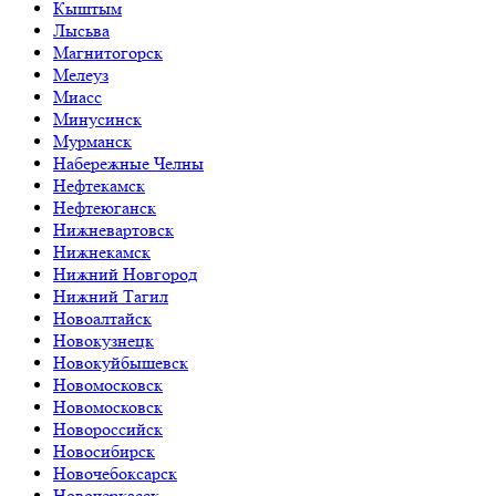
Кыштым
Лысьва
Магнитогорск
Мелеуз
Миасс
Минусинск
Мурманск
Набережные Челны
Нефтекамск
Нефтеюганск
Нижневартовск
Нижнекамск
Нижний Новгород
Нижний Тагил
Новоалтайск
Новокузнецк
Новокуйбышевск
Новомосковск
Новомосковск
Новороссийск
Новосибирск
Новочебоксарск
Новочеркасск