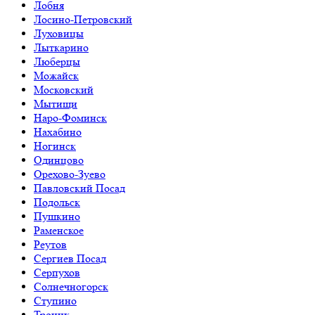
Лобня
Лосино-Петровский
Луховицы
Лыткарино
Люберцы
Можайск
Московский
Мытищи
Наро-Фоминск
Нахабино
Ногинск
Одинцово
Орехово-Зуево
Павловский Посад
Подольск
Пушкино
Раменское
Реутов
Сергиев Посад
Серпухов
Солнечногорск
Ступино
Троицк