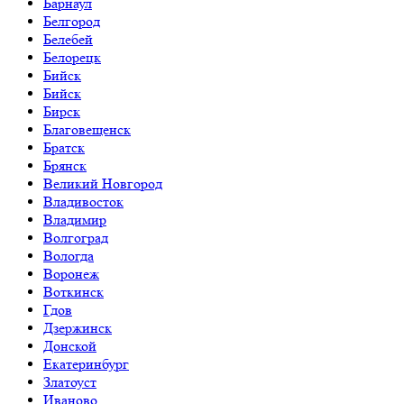
Барнаул
Белгород
Белебей
Белорецк
Бийск
Бийск
Бирск
Благовещенск
Братск
Брянск
Великий Новгород
Владивосток
Владимир
Волгоград
Вологда
Воронеж
Воткинск
Гдов
Дзержинск
Донской
Екатеринбург
Златоуст
Иваново