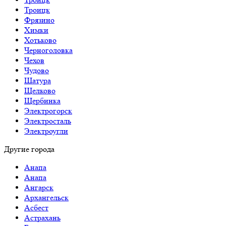
Троицк
Фрязино
Химки
Хотьково
Черноголовка
Чехов
Чудово
Шатура
Щелково
Щербинка
Электрогорск
Электросталь
Электроугли
Другие города
Анапа
Анапа
Ангарск
Архангельск
Асбест
Астрахань