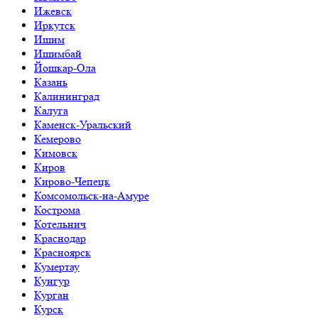
Ижевск
Иркутск
Ишим
Ишимбай
Йошкар-Ола
Казань
Калининград
Калуга
Каменск-Уральский
Кемерово
Кимовск
Киров
Кирово-Чепецк
Комсомольск-на-Амуре
Кострома
Котельнич
Краснодар
Красноярск
Кумертау
Кунгур
Курган
Курск