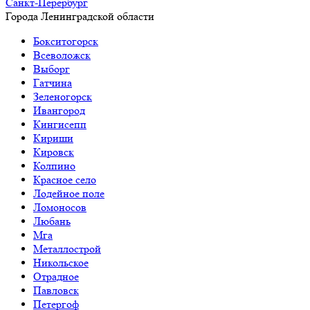
Санкт-Перербург
Города Ленинградской области
Бокситогорск
Всеволожск
Выборг
Гатчина
Зеленогорск
Ивангород
Кингисепп
Кириши
Кировск
Колпино
Красное село
Лодейное поле
Ломоносов
Любань
Мга
Металлострой
Никольское
Отрадное
Павловск
Петергоф